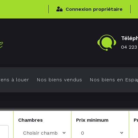
Connexion propriétaire
Télép
04 223
ens à louer
Nos biens vendus
Nos biens en Espa
Chambres
Prix minimum
P