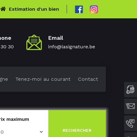
Estimation d'un bien
hone
Email
 30 30
info@lasignature.be
gne
Tenez-moi au courant
Contact
rix maximum
RECHERCHER