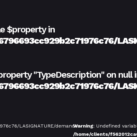
le $property in
ca6796693cc929b2c71976c76/LAS
property "TypeDescription" on null 
ca6796693cc929b2c71976c76/LAS
71976c76/LASIGNATURE/demander-
Warning
: Undefined variab
/home/clients/f562012