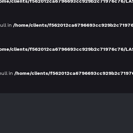
ome/clients/f562012ca6796693cc929b2c71976c76/LA
ull in
/home/clients/f562012ca6796693cc929b2c719
ome/clients/f562012ca6796693cc929b2c71976c76/LA
null in
/home/clients/f562012ca6796693cc929b2c719