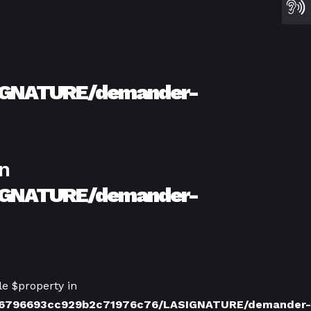
IGNATURE/demander-
in
IGNATURE/demander-
le $property in
ca6796693cc929b2c71976c76/LASIGNATURE/demander-