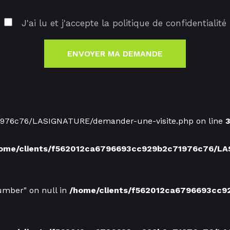
J'ai lu et j'accepte la politique de confidentialité
ENVOYER MA DEMANDE
1976c76/LASIGNATURE/demander-une-visite.php on line
3
ome/clients/f562012ca6796693cc929b2c71976c76/LA
umber" on null in
/home/clients/f562012ca6796693cc