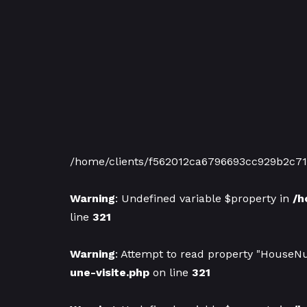
/home/clients/f562012ca6796693cc929b2c7
Warning
: Undefined variable $property in
/h
line
321
Warning
: Attempt to read property "HouseN
une-visite.php
on line
321