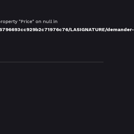
roperty "Price" on null in
ca6796693cc929b2c71976c76/LASIGNATURE/demander-