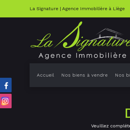
La Signature | Agence Immobilière à Liège
Accueil
Nos biens à vendre
Nos bi
K
M
Veuillez compléte