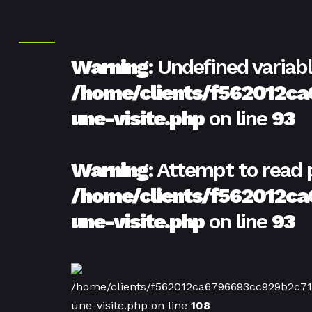
Warning
: Undefined variab
/home/clients/f562012
une-visite.php
on line
93
Warning
: Attempt to read 
/home/clients/f562012
une-visite.php
on line
93
/home/clients/f562012ca6796693cc929b2c
une-visite.php on line
108