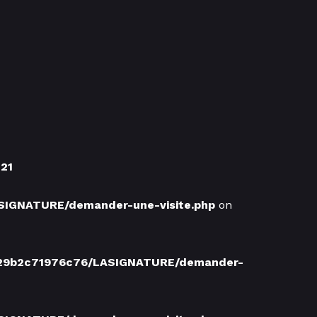
21
SIGNATURE/demander-une-visite.php
on
929b2c71976c76/LASIGNATURE/demander-